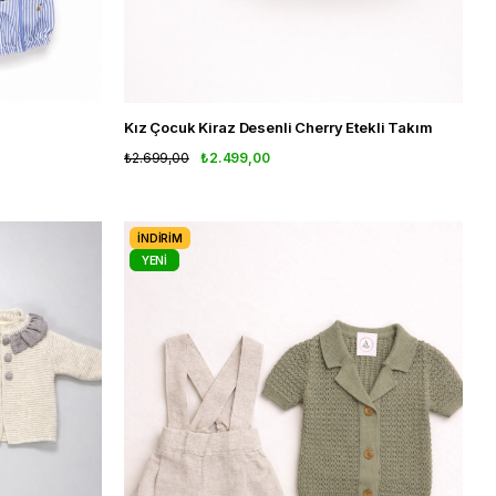
Kız Çocuk Kiraz Desenli Cherry Etekli Takım
₺2.699,00
₺2.499,00
İNDIRIM
YENI
ÜRÜN