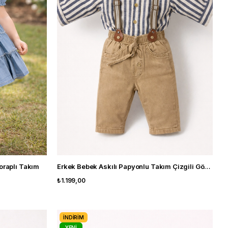
Çoraplı Takım
Erkek Bebek Askılı Papyonlu Takım Çizgili Gömlek Pantolon 3'lü Şık Kombin
₺1.199,00
İNDIRIM
YENI