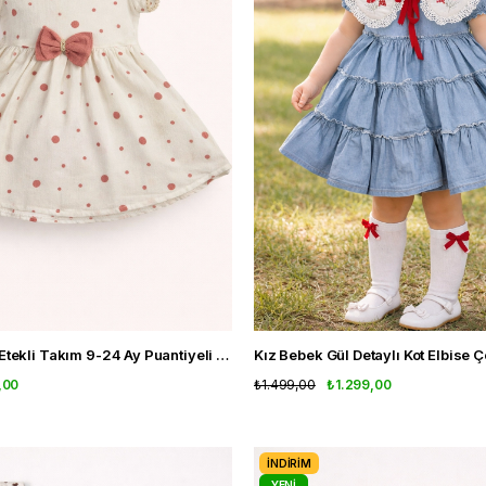
Kız Bebek Tül Etekli Takım 9-24 Ay Puantiyeli Şık Kombin
Kız Bebek Gül Detaylı Kot Elbise 
,00
₺1.499,00
₺1.299,00
İNDIRIM
YENI