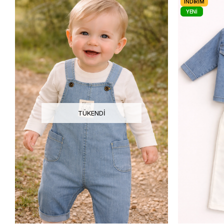
İNDIRIM
YENI
ÜRÜN
TÜKENDI