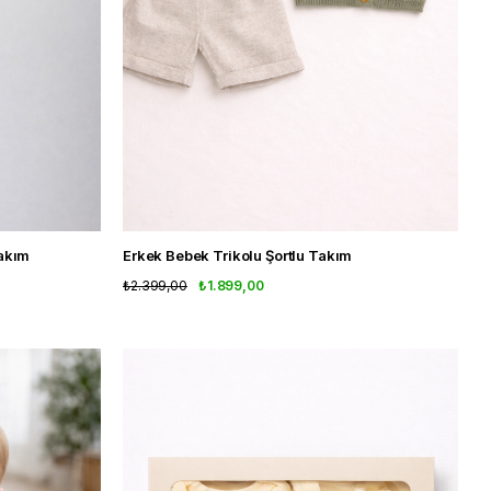
Takım
Erkek Bebek Trikolu Şortlu Takım
₺2.399,00
₺1.899,00