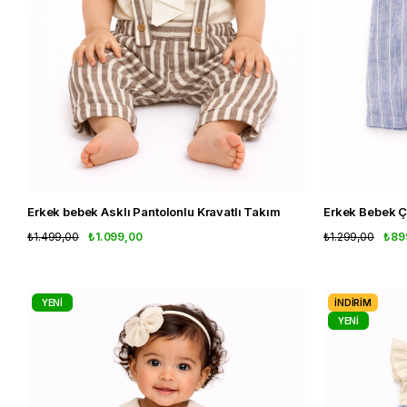
Erkek bebek Asklı Pantolonlu Kravatlı Takım
Erkek Bebek Çi
₺1.499,00
₺1.099,00
₺1.299,00
₺89
YENI
İNDIRIM
ÜRÜN
YENI
ÜRÜN