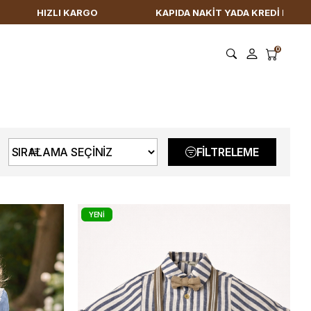
KAPIDA NAKİT YADA KREDİ KARTI İLE ÖDEME KOLAYLIĞI
0
FILTRELEME
YENI
ÜRÜN