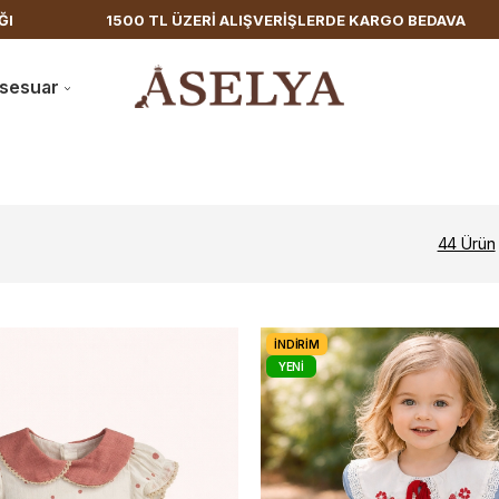
 ALIŞVERİŞLERDE KARGO BEDAVA
HIZLI KARGO
sesuar
44 Ürün
İNDIRIM
YENI
ÜRÜN