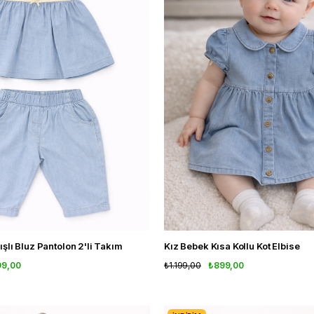
şlı Bluz Pantolon 2'li Takım
Kız Bebek Kısa Kollu Kot Elbise
99,00
₺1.199,00
₺899,00