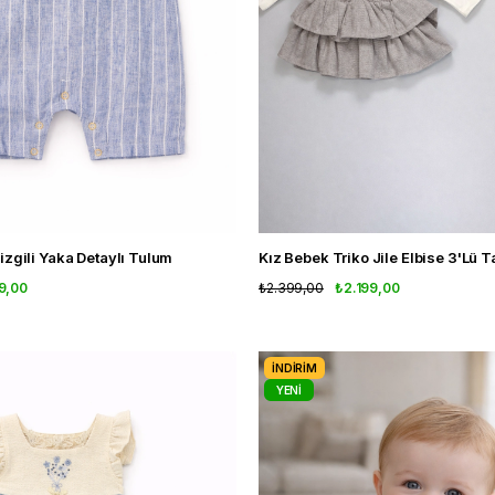
zgili Yaka Detaylı Tulum
Kız Bebek Triko Jile Elbise 3'Lü 
9,00
₺2.399,00
₺2.199,00
İNDIRIM
YENI
ÜRÜN