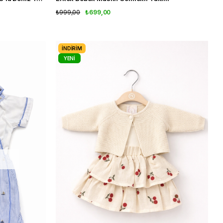
₺999,00
₺699,00
İNDIRIM
YENI
ÜRÜN