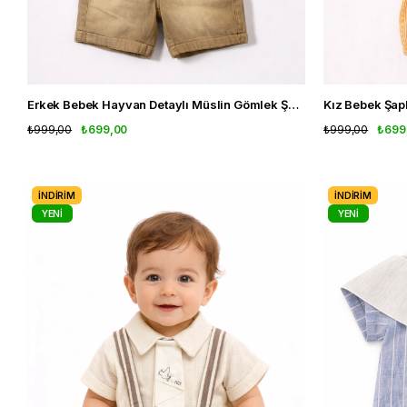
Erkek Bebek Hayvan Detaylı Müslin Gömlek Şort Takım Yazlık 2'li Şık Kombin
₺999,00
₺699,00
₺999,00
₺699
İNDIRIM
İNDIRIM
YENI
YENI
ÜRÜN
ÜRÜN