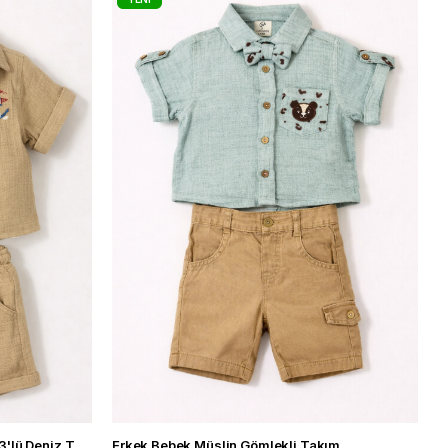
ÜRÜN
Erkek Bebek Gömlekli Şort Takım 3'lü Deniz Temalı Baskılı Yazlık Takım
Erkek Bebek Müslin Gömlekli Takım