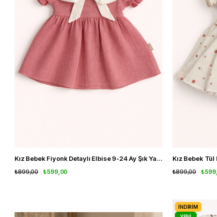
Kız Bebek Fiyonk Detaylı Elbise 9-24 Ay Şık Yaka Detaylı Bebek Elbisesi
₺899,00
₺599,00
₺899,00
₺599
İNDIRIM
YENI