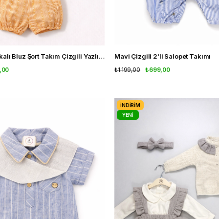
Kız Bebek Şapkalı Bluz Şort Takım Çizgili Yazlık 3'lü Kombin
Mavi Çizgili 2'li Salopet Takımı
,00
₺1.199,00
₺699,00
İNDIRIM
YENI
ÜRÜN