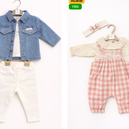
İNDIRIM
YENI
ÜRÜN