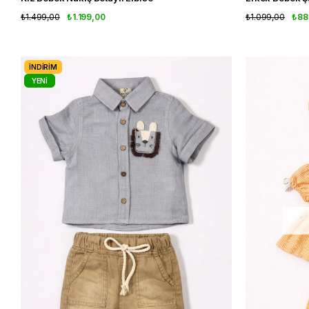
₺1.499,00
₺1.199,00
₺1.099,00
₺88
İNDIRIM
YENI
ÜRÜN