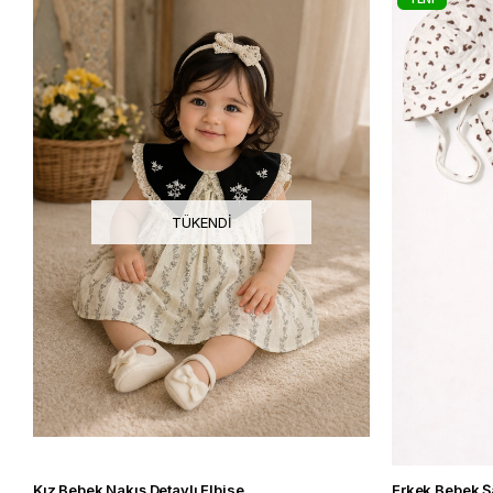
ÜRÜN
TÜKENDI
Kız Bebek Nakış Detaylı Elbise