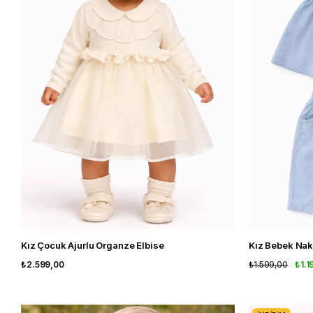
Kız Çocuk Ajurlu Organze Elbise
Kız Bebek Nakı
₺2.599,00
₺1.599,00
₺1.1