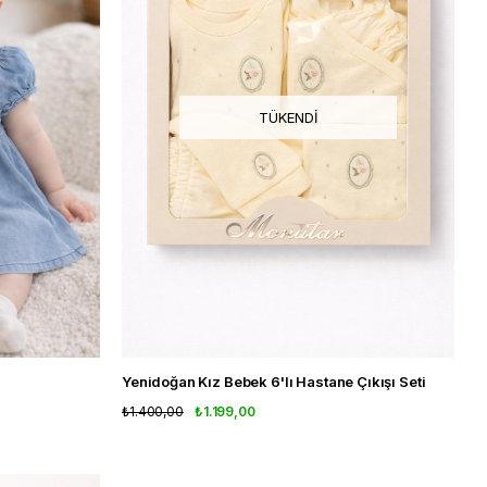
TÜKENDI
Yenidoğan Kız Bebek 6'lı Hastane Çıkışı Seti
₺1.400,00
₺1.199,00