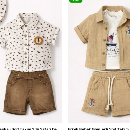
ÜRÜN
Erkek Bebek Şapkalı Şort Takım 3'lü Safari Desenli Gömlekli Yazlık Kombin