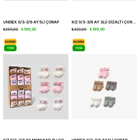
UNISEX 0/3-3/6 AY 5Lİ ÇORAP
KIZ 0/3-3/6 AY 3LÜ DİZALTI ÇORAP
₺299,00
₺199,00
₺320,00
₺199,00
İNDIRIM
İNDIRIM
YENI
YENI
ÜRÜN
ÜRÜN