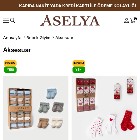
KAPIDA NAKİT YADA KREDİ KARTI İLE ÖDEME KOLAYLIĞI
0
Anasayfa
Bebek Giyim
Aksesuar
Aksesuar
İNDIRIM
İNDIRIM
YENI
YENI
ÜRÜN
ÜRÜN