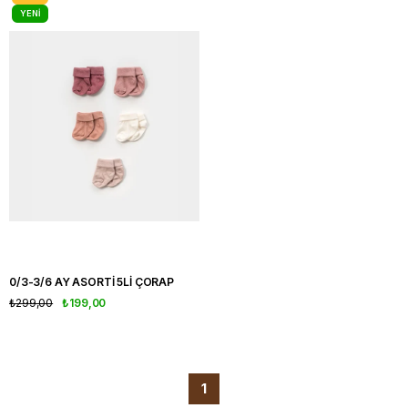
YENI
ÜRÜN
0/3-3/6 AY ASORTİ 5Lİ ÇORAP
₺299,00
₺199,00
1