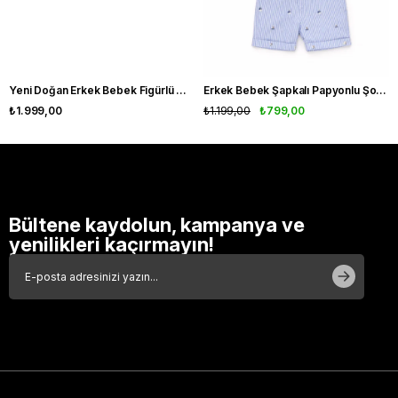
Nefes alabilen yapı
Terletmeyen ve hafif doku
📦 Neden Bu Ürün?
Yeni Doğan Erkek Bebek Figürlü Müslin Hastane Çıkışı 10'lu Set
Erkek Bebek Şapkalı Papyonlu Şortlu 3'lü Takım
✔️ Tek parça ile tam kombin
₺1.999,00
₺1.199,00
₺799,00
✔️ Pratik kullanım (anneler için kolaylık)
✔️ Şık + rahat + yazlık
✔️ Aselya Kids özel seçimi
Bültene kaydolun, kampanya ve
yenilikleri kaçırmayın!