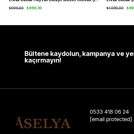
₺999,00
₺699,00
₺1.099,00
₺88
Bültene kaydolun, kampanya ve yeni
kaçırmayın!
0533 418 06 24
[email protected]