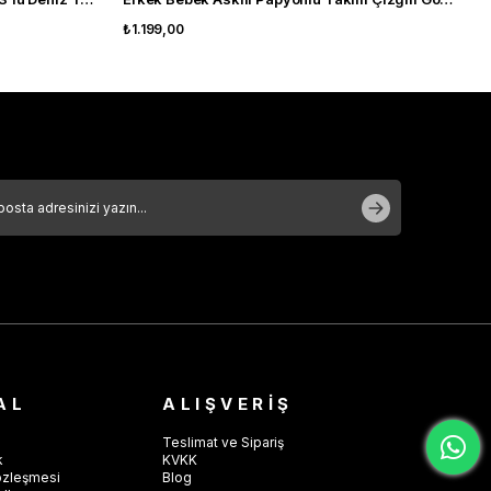
₺1.199,00
AL
ALIŞVERİŞ
Teslimat ve Sipariş
k
KVKK
özleşmesi
Blog