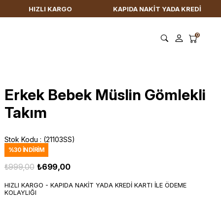
LI KARGO
KAPIDA NAKİT YADA KREDİ KARTI İLE ÖDEME
0
Erkek Bebek Müslin Gömlekli
Takım
Stok Kodu
(21103SS)
%
30
İNDIRIM
₺999,00
₺699,00
HIZLI KARGO - KAPIDA NAKİT YADA KREDİ KARTI İLE ÖDEME
KOLAYLIĞI