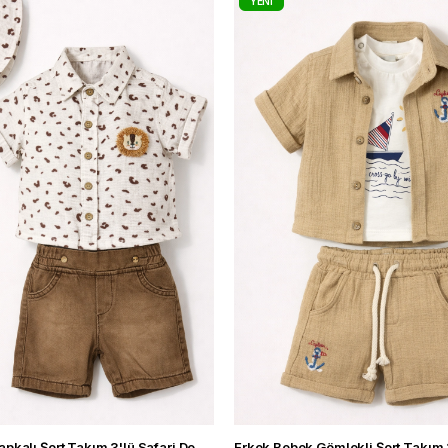
YENI
ÜRÜN
Erkek Bebek Şapkalı Şort Takım 3'lü Safari Desenli Gömlekli Yazlık Kombin