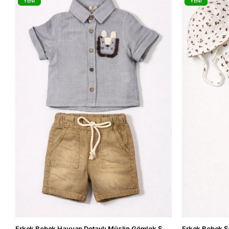
YENI
YENI
ÜRÜN
ÜRÜN
Erkek Bebek Hayvan Detaylı Müslin Gömlek Şort Takım Yazlık 2'li Şık Kombin