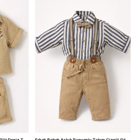
ÜRÜN
Erkek Bebek Gömlekli Şort Takım 3'lü Deniz Temalı Baskılı Yazlık Takım
Erkek Bebek Askılı Papyonlu Takım Çizgili Gömlek Pantolon 3'lü Şık Kombin