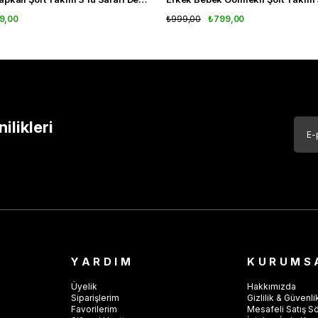
9,00
₺999,00
₺799,00
likleri
YARDIM
KURUMS
Üyelik
Hakkımızda
Siparişlerim
Gizlilik & Güvenli
Favorilerim
Mesafeli Satış S