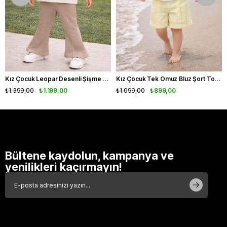
Kız Çocuk Leopar Desenli Şişme Yelekli 3'lü Takım
Kız Çocuk Tek Omuz Bluz Şort Tokalı Takım Fırfır Detaylı Yazlık 3'lü Set
₺1.399,00
₺1.199,00
₺1.099,00
₺899,00
Bültene kaydolun, kampanya ve
yenilikleri kaçırmayın!