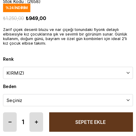
Stok Kodu
(2658)
%
24
İNDIRIM
₺1.250,00
₺949,00
Zarif çiçek desenli bluzu ve nar çiçeği tonundaki fiyonk detaylı
elbisesiyle kız çocuklarına şık ve sevimli bir görünüm sunar. Günlük
kullanım, doğum günü, bayram ve özel gün kombinleri için ideal 2’li
kız çocuk elbise takımı.
Renk
Beden