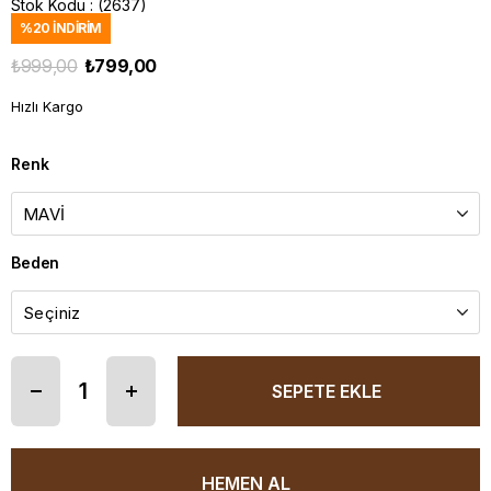
Stok Kodu
(2637)
%
20
İNDIRIM
₺999,00
₺799,00
Hızlı Kargo
Renk
Beden