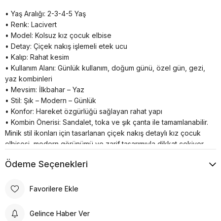
• Yaş Aralığı: 2-3-4-5 Yaş
• Renk: Lacivert
• Model: Kolsuz kız çocuk elbise
• Detay: Çiçek nakış işlemeli etek ucu
• Kalıp: Rahat kesim
• Kullanım Alanı: Günlük kullanım, doğum günü, özel gün, gezi,
yaz kombinleri
• Mevsim: İlkbahar – Yaz
• Stil: Şık – Modern – Günlük
• Konfor: Hareket özgürlüğü sağlayan rahat yapı
• Kombin Önerisi: Sandalet, toka ve şık çanta ile tamamlanabilir.
Minik stil ikonları için tasarlanan çiçek nakış detaylı kız çocuk
elbisesi, modern görünümü ve zarif tasarımıyla dikkat çekiyor.
Rahat kalıbı sayesinde gün boyu konfor sağlarken, özel
Ödeme Seçenekleri
işlemeli detayları şıklığı ön plana çıkarıyor. İlkbahar ve yaz
aylarında rahatlıkla tercih edilebilen bu kız çocuk elbisesi;
doğum günü, aile buluşmaları, geziler ve günlük kombinlerde
Favorilere Ekle
harika bir seçim sunuyor. Aselya Kids kalitesiyle hazırlanan bu
özel tasarım, minik prenseslerin gardırobunun favori
Gelince Haber Ver
parçalarından biri olmaya hazır.